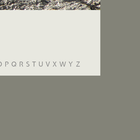
O
P
Q
R
S
T
U
V
X
W
Y
Z