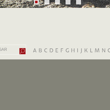
A
B
C
D
E
F
G
H
I
J
K
L
M
N