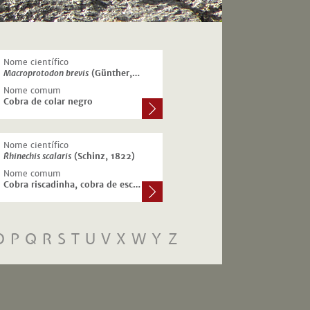
Nome científico
Macroprotodon brevis
(Günther, 1862)
Nome comum
Cobra de colar negro
Nome científico
Rhinechis scalaris
(Schinz, 1822)
Nome comum
Cobra riscadinha, cobra de escada
O
P
Q
R
S
T
U
V
X
W
Y
Z