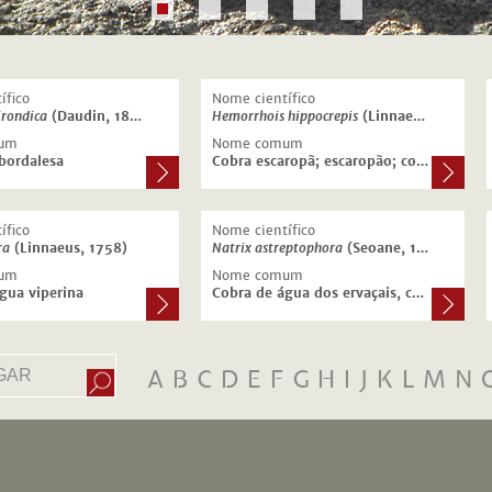
ífico
Nome científico
irondica
(Daudin, 1803)
Hemorrhois hippocrepis
(Linnaeus, 1758)
um
Nome comum
 bordalesa
Cobra escaropã; escaropão; cobra de ferradura
ífico
Nome científico
ra
(Linnaeus, 1758)
Natrix
astreptophora
(Seoane, 1884)
um
Nome comum
gua viperina
Cobra de água dos ervaçais, cobra de água de colar
A
B
C
D
E
F
G
H
I
J
K
L
M
N